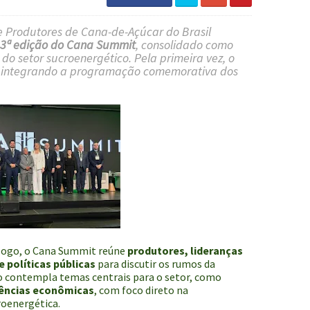
 Produtores de Cana-de-Açúcar do Brasil
3ª edição do Cana Summit
, consolidado como
do setor sucroenergético. Pela primeira vez, o
, integrando a programação comemorativa dos
logo, o Cana Summit reúne
produtores, lideranças
e políticas públicas
para discutir os rumos da
to contempla temas centrais para o setor, como
dências econômicas
, com foco direto na
roenergética.