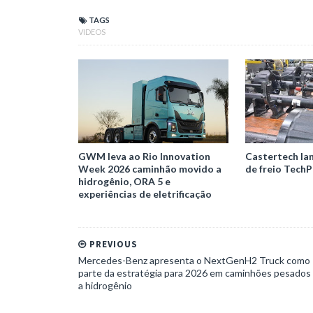
TAGS
VIDEOS
GWM leva ao Rio Innovation
Castertech la
Week 2026 caminhão movido a
de freio TechP
hidrogênio, ORA 5 e
experiências de eletrificação
PREVIOUS
Mercedes-Benz apresenta o NextGenH2 Truck como
parte da estratégia para 2026 em caminhões pesados
a hidrogênio