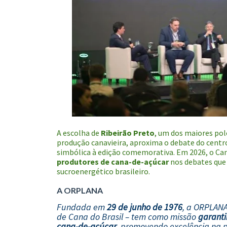
A escolha de
Ribeirão Preto
, um dos maiores pol
produção canavieira, aproxima o debate do centro
simbólica à edição comemorativa. Em 2026, o C
produtores de cana-de-açúcar
nos debates que
sucroenergético brasileiro.
A ORPLANA
Fundada em
29 de junho de 1976
, a ORPLANA
de Cana do Brasil – tem como missão
garanti
cana-de-açúcar
, promovendo excelência na 