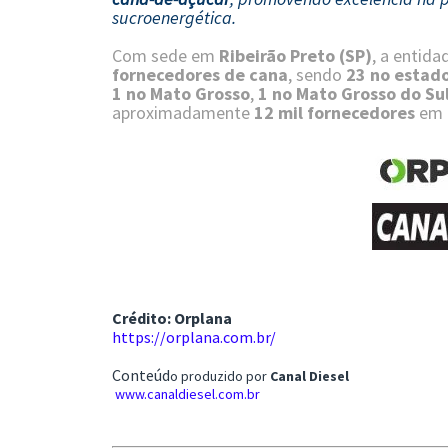
sucroenergética.
Com sede em
Ribeirão Preto (SP)
, a entid
fornecedores de cana
, sendo
23 no estado
1 no Mato Grosso
,
1 no Mato Grosso do Su
aproximadamente
12 mil fornecedores
em t
Crédito: Orplana
https://orplana.com.br/
Conteúd
o produzido por
Canal Diesel
www.canaldiesel.com.br