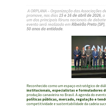
A ORPLANA – Organização das Associações de
promove, nos dias
15 e 16 de abril de 2026
, a
um dos principais fóruns nacionais de debate 
evento será realizado em
Ribeirão Preto (SP)
50 anos da entidade
.
Reconhecido como um espaço estratégico de diá
institucionais, especialistas e formuladores d
produção canavieira no Brasil. A agenda do even
políticas públicas, mercado, regulação e ten
competitividade e sustentabilidade da cadeia suc