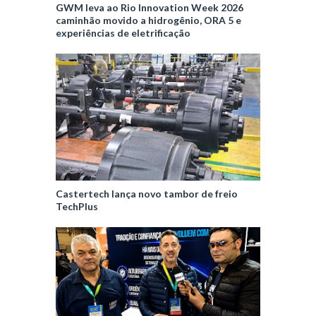
GWM leva ao Rio Innovation Week 2026
caminhão movido a hidrogênio, ORA 5 e
experiências de eletrificação
Castertech lança novo tambor de freio
TechPlus