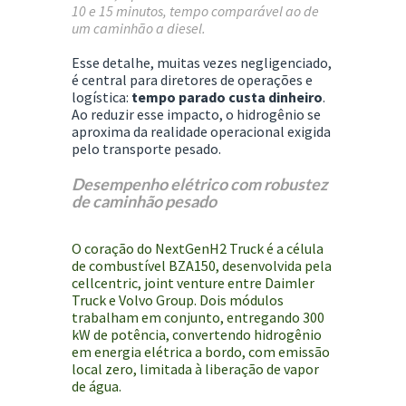
10 e 15 minutos
, tempo comparável ao de
um caminhão a diesel.
Esse detalhe, muitas vezes negligenciado,
é central para diretores de operações e
logística:
tempo parado custa dinheiro
.
Ao reduzir esse impacto, o hidrogênio se
aproxima da realidade operacional exigida
pelo transporte pesado.
Desempenho elétrico com robustez
de caminhão pesado
O coração do NextGenH2 Truck é a célula
de combustível
BZA150
, desenvolvida pela
cellcentric
, joint venture entre Daimler
Truck e Volvo Group. Dois módulos
trabalham em conjunto, entregando
300
kW de potência
, convertendo hidrogênio
em energia elétrica a bordo, com
emissão
local zero
, limitada à liberação de vapor
de água.