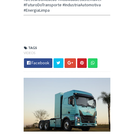
#FuturoDoTransporte #IndustriaAutomotiva
#EnergiaLimpa
TAGS
VIDEOS
Facebook