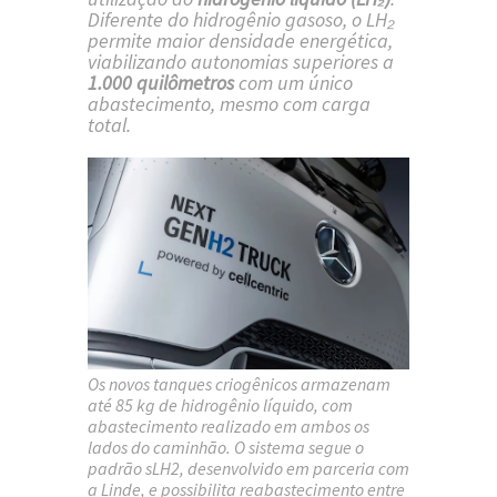
Diferente do hidrogênio gasoso, o LH₂
permite maior densidade energética,
viabilizando autonomias superiores a
1.000 quilômetros
com um único
abastecimento, mesmo com carga
total.
Os novos tanques criogênicos armazenam
até
85 kg de hidrogênio líquido
, com
abastecimento realizado em ambos os
lados do caminhão. O sistema segue o
padrão
sLH2
, desenvolvido em parceria com
a
Linde
, e possibilita reabastecimento entre