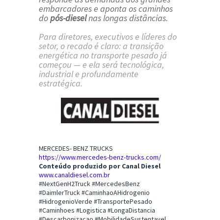
embarcadores e aponta os caminhos
do
pós-diesel
nas longas distâncias.
Para diretores, executivos e líderes do
setor, o recado é claro: a transição
energética no transporte pesado já
começou — e ela será tecnológica,
industrial e profundamente
estratégica.
MERCEDES- BENZ TRUCKS
https://www.mercedes-benz-trucks.com/
Conteúdo produzido por Canal Diesel
www.canaldiesel.com.br
#NextGenH2Truck #MercedesBenz
#DaimlerTruck #CaminhaoAHidrogenio
#HidrogenioVerde #TransportePesado
#Caminhoes #Logistica #LongaDistancia
#Descarbonizacao #MobilidadeSustentavel