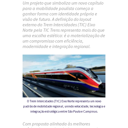
Um projeto que simboliza um novo capítulo
para a mobilidade paulista começa a
ganhar forma com identidade própria e
visão de futuro. A definição do layout
externo do
Trem Intercidades (TIC) Eixo
Norte
pela
TIC Trens
representa mais do que
uma escolha estética: é a materialização de
um compromisso com eficiência,
modernidade e integração regional.
O
Trem Intercidades (TIC) Eixo Norte
representa um novo
padrão de mobilidade regional, unindo velocidade, tecnologia e
integração estratégica entre São Paulo e Campinas.
Com proposta alinhada às melhores