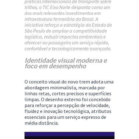
práticas internacionais de transporte sobre
trilhos, o TIC Eixo Norte desponta como um
dos mais relevantes investimentos em
infraestrutura ferroviária do Brasil. A
iniciativa reforça a estratégia do Estado de
São Paulo de ampliar a competitividade
logística, reduzir impactos ambientais e
oferecer ao passageiro um serviço rápido,
confortável e tecnologicamente avançado.
Identidade visual moderna e
foco em desempenho
O conceito visual do novo trem adota uma
abordagem minimalista, marcada por
linhas retas, cortes precisos e superfícies
limpas. O desenho externo foi concebido
para reforçar a percepção de velocidade,
fluidez e inovação tecnológica, atributos
essenciais para um serviço expresso de
média distância.