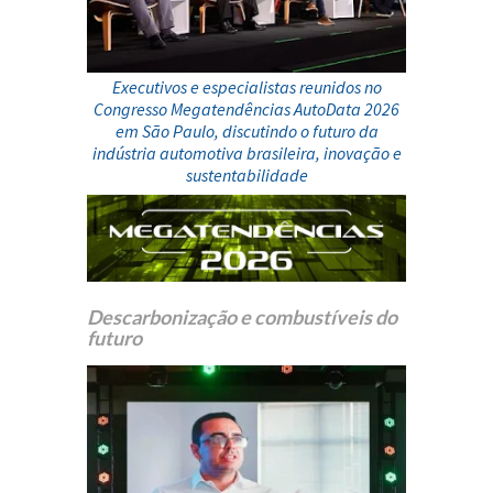
Executivos e especialistas reunidos no
Congresso Megatendências AutoData 2026
em São Paulo, discutindo o futuro da
indústria automotiva brasileira, inovação e
sustentabilidade
Descarbonização e combustíveis do
futuro