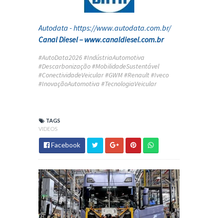
Autodata - https://www.autodata.com.br/
Canal Diesel –
www.canaldiesel.com.br
#AutoData2026 #IndústriaAutomotiva
#Descarbonização #MobilidadeSustentável
#ConectividadeVeicular #GWM #Renault #Iveco
#InovaçãoAutomotiva #TecnologiaVeicular
TAGS
VIDEOS
Facebook