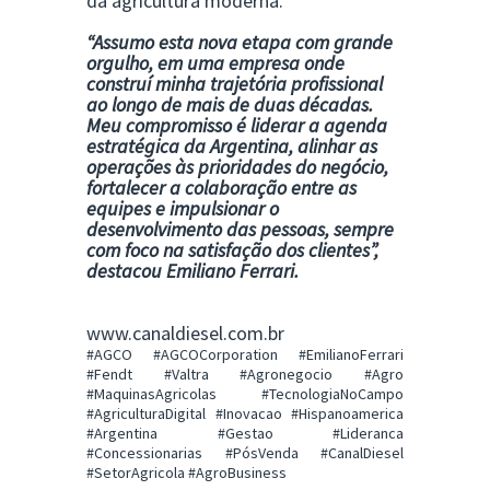
da agricultura moderna.
“Assumo esta nova etapa com grande
orgulho, em uma empresa onde
construí minha trajetória profissional
ao longo de mais de duas décadas.
Meu compromisso é liderar a agenda
estratégica da Argentina, alinhar as
operações às prioridades do negócio,
fortalecer a colaboração entre as
equipes e impulsionar o
desenvolvimento das pessoas, sempre
com foco na satisfação dos clientes”,
destacou Emiliano Ferrari.
www.canaldiesel.com.br
#AGCO #AGCOCorporation #EmilianoFerrari
#Fendt #Valtra #Agronegocio #Agro
#MaquinasAgricolas #TecnologiaNoCampo
#AgriculturaDigital #Inovacao #Hispanoamerica
#Argentina #Gestao #Lideranca
#Concessionarias #PósVenda #CanalDiesel
#SetorAgricola #AgroBusiness