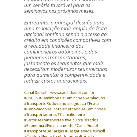
um cenário favorável para os
seminovos nos próximos meses.
Entretanto, o principal desafio para
uma renovação mais ampla da frota
nacional continua sendo o acesso ao
crédito em condições compatíveis com
a realidade financeira dos
caminhoneiros autônomos e das
pequenas transportadoras,
justamente os segmentos que mais
necessitam modernizar seus veículos
para aumentar a competitividade e
reduzir custos operacionais.
Canal Diesel –
www.canaldiesel.com.br
#BNDES #Caminhoes #CaminhoesSeminovos
#TransporteRodoviario #Logistica #Frota
#RenovacaoDeFrota #MercadoDeCaminhoes
#Transportadoras #Caminhoneiro
#SetorDeTransportes #VeiculosPesados
#Economia #Financiamento #CanalDiesel
#TransporteDeCargas #CargaPesada #Brasil
#Credito #IndustriaAutomotivaPesada