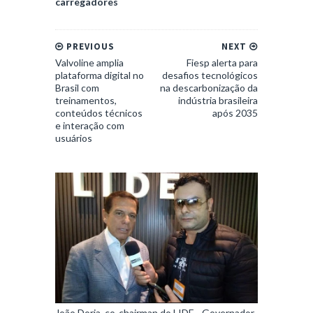
carregadores
PREVIOUS
NEXT
Valvoline amplia
Fiesp alerta para
plataforma digital no
desafios tecnológicos
Brasil com
na descarbonização da
treinamentos,
indústria brasileira
conteúdos técnicos
após 2035
e interação com
usuários
João Doria, co-chairman do LIDE - Governador