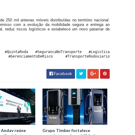
250 mil antenas móveis distribuídas no território nacional.
omisso com a evolução da mobilidade segura e entrega ao
l, reduz riscos logísticos e estabelece um novo patamar de
#QuintaRoda
#SegurancaNoTransporte
#Logistica
#GerenciamentoDeRisco
#TransporteRodoviario
Facebook
 Andav reúne
Grupo Timber fortalece