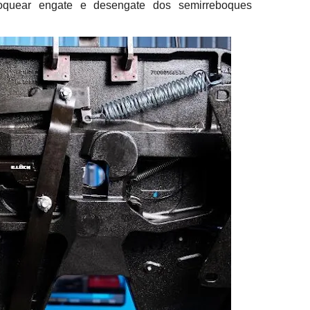
bloquear engate e desengate dos semirreboques