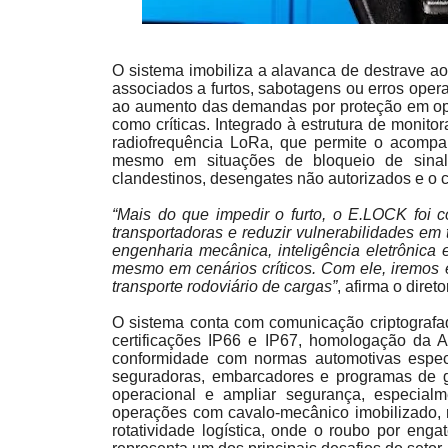
O sistema imobiliza a alavanca de destrave ao 
associados a furtos, sabotagens ou erros opera
ao aumento das demandas por proteção em oper
como críticas. Integrado à estrutura de monito
radiofrequência LoRa, que permite o acomp
mesmo em situações de bloqueio de sina
clandestinos, desengates não autorizados e o 
“Mais do que impedir o furto, o E.LOCK foi c
transportadoras e reduzir vulnerabilidades em 
engenharia mecânica, inteligência eletrônica 
mesmo em cenários críticos. Com ele, iremos
transporte rodoviário de cargas”
, afirma o dire
O sistema conta com comunicação criptografada
certificações IP66 e IP67, homologação da 
conformidade com normas automotivas específ
seguradoras, embarcadores e programas de ge
operacional e ampliar segurança, especialm
operações com cavalo-mecânico imobilizado, r
rotatividade logística, onde o roubo por enga