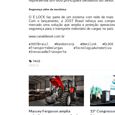
representa um dos principais desafios do setor.
Segurança além da mecânica
O E.LOCK faz parte de um sistema com rede de mais de 
Com o lançamento, a JOST Brasil reforça seu compr
mercado uma solução que amplia a proteção operaciona
segurança para o transporte rodoviário de cargas no país.
www.canaldiesel.com.br
#JOSTBrasil
#Randoncorp
#Omnilink
#ELOCK
#TransporteDeCargas
#TecnologiaAutomotiva
#InovacaoNoTransporte
TAGS
VIDEOS
Massey Ferguson amplia
15º Congresso