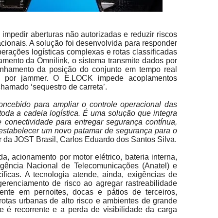
impedir aberturas não autorizadas e reduzir riscos
cionais. A solução foi desenvolvida para responder
ações logísticas complexas e rotas classificadas
ramento da Omnilink, o sistema transmite dados por
anhamento da posição do conjunto em tempo real
l por jammer. O E.LOCK impede acoplamentos
chamado ‘sequestro de carreta’.
oncebido para ampliar o controle operacional das
toda a cadeia logística. É uma solução que integra
e conectividade para entregar segurança contínua,
 estabelecer um novo patamar de segurança para o
tor da JOST Brasil, Carlos Eduardo dos Santos Silva.
, acionamento por motor elétrico, bateria interna,
Agência Nacional de Telecomunicações (Anatel) e
icas. A tecnologia atende, ainda, exigências de
renciamento de risco ao agregar rastreabilidade
ente em pernoites, docas e pátios de terceiros,
otas urbanas de alto risco e ambientes de grande
te é recorrente e a perda de visibilidade da carga