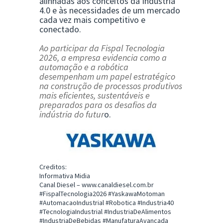
alinhadas aos conceitos da Indústria
4.0 e às necessidades de um mercado
cada vez mais competitivo e
conectado.
Ao participar da Fispal Tecnologia
2026, a empresa evidencia como a
automação e a robótica
desempenham um papel estratégico
na construção de processos produtivos
mais eficientes, sustentáveis e
preparados para os desafios da
indústria do futur
o.
Creditos:
Informativa Midia
Canal Diesel –
www.canaldiesel.com.br
#FispalTecnologia2026 #YaskawaMotoman
#AutomacaoIndustrial #Robotica #Industria40
#TecnologiaIndustrial #IndustriaDeAlimentos
#IndustriaDeBebidas #ManufaturaAvancada