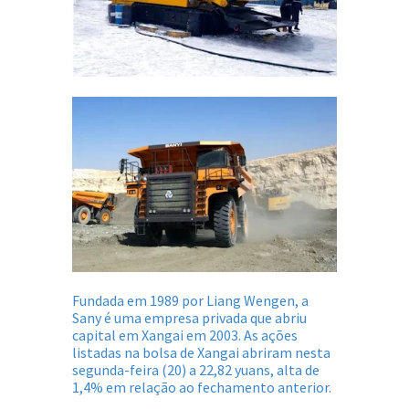
Fundada em 1989 por Liang Wengen, a
Sany é uma empresa privada que abriu
capital em Xangai em 2003. As ações
listadas na bolsa de Xangai abriram nesta
segunda-feira (20) a 22,82 yuans, alta de
1,4% em relação ao fechamento anterior.