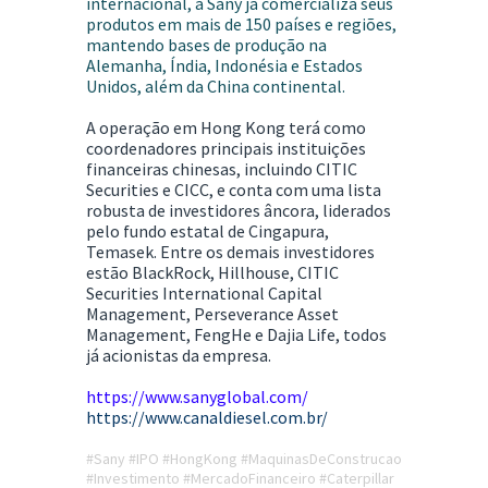
internacional, a Sany já comercializa seus
produtos em mais de 150 países e regiões,
mantendo bases de produção na
Alemanha, Índia, Indonésia e Estados
Unidos, além da China continental.
A operação em Hong Kong terá como
coordenadores principais instituições
financeiras chinesas, incluindo CITIC
Securities e CICC, e conta com uma lista
robusta de investidores âncora, liderados
pelo fundo estatal de Cingapura,
Temasek. Entre os demais investidores
estão BlackRock, Hillhouse, CITIC
Securities International Capital
Management, Perseverance Asset
Management, FengHe e Dajia Life, todos
já acionistas da empresa.
https://www.sanyglobal.com/
https://www.canaldiesel.com.br/
#Sany #IPO #HongKong #MaquinasDeConstrucao
#Investimento #MercadoFinanceiro #Caterpillar