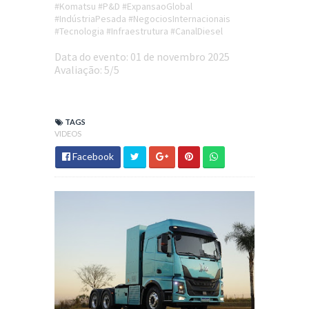
#Komatsu #P&D #ExpansaoGlobal
#IndústriaPesada #NegociosInternacionais
#Tecnologia #Infraestrutura #CanalDiesel
Data do evento: 01 de novembro 2025
Avaliação: 5/5
TAGS
VIDEOS
Facebook