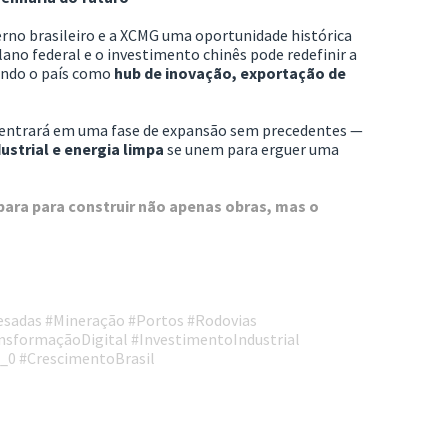
rno brasileiro e a XCMG uma oportunidade histórica
plano federal e o investimento chinês pode redefinir a
ando o país como
hub de inovação, exportação de
l entrará em uma fase de expansão sem precedentes —
ustrial e energia limpa
se unem para erguer uma
epara para construir não apenas obras, mas o
esadas #Mineração #Portos #Rodovias
nsformaçãoDigital #InvestimentoIndustrial
_0 #CrescimentoBrasil