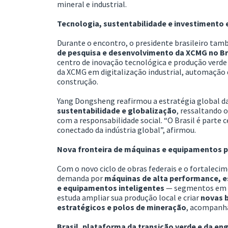
mineral e industrial.
Tecnologia, sustentabilidade e investimento
Durante o encontro, o presidente brasileiro tam
de pesquisa e desenvolvimento da XCMG no Br
centro de inovação tecnológica e produção verd
da XCMG em digitalização industrial, automação d
construção.
Yang Dongsheng reafirmou a estratégia global 
sustentabilidade e globalização
, ressaltando 
com a responsabilidade social. “O Brasil é parte 
conectado da indústria global”, afirmou.
Nova fronteira de máquinas e equipamentos 
Com o novo ciclo de obras federais e o fortalecim
demanda por
máquinas de alta performance, e
e equipamentos inteligentes
— segmentos em q
estuda ampliar sua produção local e criar
novas b
estratégicos e polos de mineração
, acompanha
Brasil, plataforma da transição verde e da en