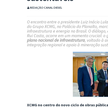
REDAÇÃO CANAL DIESEL
O encontro entre o presidente Luiz Inácio Lul
do Grupo XCMG, no Palácio do Planalto, marc
infraestrutura e energia no Brasil. O diálog
Rui Costa, ocorre em um momento crucial: o 
plano nacional de infraestrutura
, voltado à 
integração regional e apoio à mineração sust
XCMG no centro do novo ciclo de obras públicas