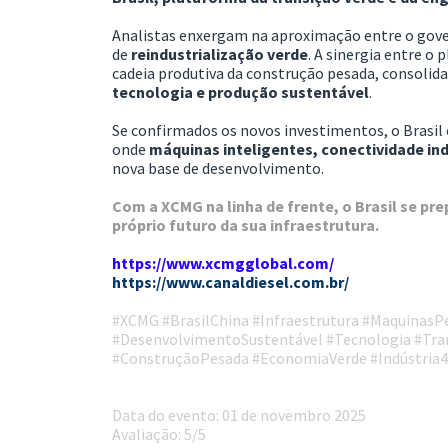
Analistas enxergam na aproximação entre o gove
de
reindustrialização verde
. A sinergia entre o 
cadeia produtiva da construção pesada, consolid
tecnologia e produção sustentável
.
Se confirmados os novos investimentos, o Brasi
onde
máquinas inteligentes, conectividade ind
nova base de desenvolvimento.
Com a XCMG na linha de frente, o Brasil se pr
próprio futuro da sua infraestrutura.
https://www.xcmgglobal.com/
https://www.canaldiesel.com.br/
#XCMG #BrasilChina #Infraestrutura #MaquinasP
#DesenvolvimentoSustentável #Tecnologia #Tra
#ConstruçãoPesada #EconomiaVerde #Indústria4
Data do evento: 01 de novembro 2025
Avaliação: 5/5